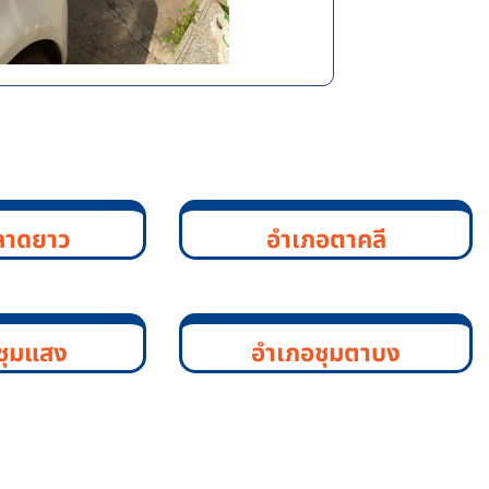
ลาดยาว
อำเภอตาคลี
ชุมแสง
อำเภอชุมตาบง