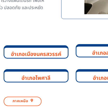
รวางแผนเดินรถ เพื่อให้
็ว ปลอดภัย และประหยัด
อำเภอ
อำเภอเมืองนครสวรรค์
อำเภอไพศาลี
อำเภอ
ภาคเหนือ