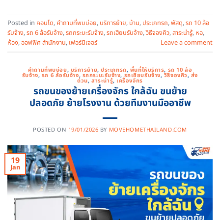
Posted in
คอนโด
,
คำถามที่พบบ่อย
,
บริการย้าย
,
บ้าน
,
ประเภทรถ
,
พัสดุ
,
รถ 10 ล้อ
รับจ้าง
,
รถ 6 ล้อรับจ้าง
,
รถกระบะรับจ้าง
,
รถเฮียบรับจ้าง
,
วิธีจองคิว
,
สาระน่ารู้
,
หอ
,
ห้อง
,
ออฟฟิศ สำนักงาน
,
เฟอร์นิเจอร์
Leave a comment
คำถามที่พบบ่อย
,
บริการย้าย
,
ประเภทรถ
,
พื้นที่ให้บริการ
,
รถ 10 ล้อ
รับจ้าง
,
รถ 6 ล้อรับจ้าง
,
รถกระบะรับจ้าง
,
รถเฮียบรับจ้าง
,
วิธีจองคิว
,
ส่ง
ด่วน
,
สาระน่ารู้
,
เครื่องจักร
รถขนของย้ายเครื่องจักร ใกล้ฉัน ขนย้าย
ปลอดภัย ย้ายโรงงาน ด้วยทีมงานมืออาชีพ
POSTED ON
19/01/2026
BY
MOVEHOMETHAILAND.COM
19
Jan