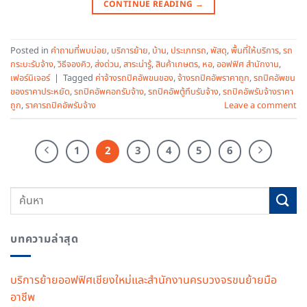
CONTINUE READING
→
Posted in
คำถามที่พบบ่อย
,
บริการย้าย
,
บ้าน
,
ประเภทรถ
,
พัสดุ
,
พื้นที่ให้บริการ
,
รถ
กระบะรับจ้าง
,
วิธีจองคิว
,
ส่งด่วน
,
สาระน่ารู้
,
สินค้าเกษตร
,
หอ
,
ออฟฟิศ สำนักงาน
,
เฟอร์นิเจอร์
|
Tagged
ค่าจ้างรถปิคอัพขนของ
,
จ้างรถปิคอัพราคาถูก
,
รถปิคอัพขน
ของราคาประหยัด
,
รถปิคอัพคอกรับจ้าง
,
รถปิคอัพตู้ทึบรับจ้าง
,
รถปิคอัพรับจ้างราคา
ถูก
,
ราคารถปิคอัพรับจ้าง
Leave a comment
1
2
3
4
5
6
บทความล่าสุด
บริการย้ายออฟฟิศเชียงใหม่และสำนักงานครบวงจรขนย้ายมือ
อาชีพ