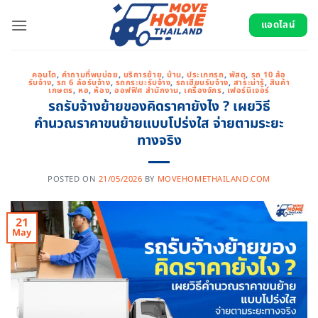
Skip
to
แอดไลน์
content
คอนโด
,
คำถามที่พบบ่อย
,
บริการย้าย
,
บ้าน
,
ประเภทรถ
,
พัสดุ
,
รถ 10 ล้อ
รับจ้าง
,
รถ 6 ล้อรับจ้าง
,
รถกระบะรับจ้าง
,
รถเฮียบรับจ้าง
,
สาระน่ารู้
,
สินค้า
เกษตร
,
หอ
,
ห้อง
,
ออฟฟิศ สำนักงาน
,
เครื่องจักร
,
เฟอร์นิเจอร์
รถรับจ้างย้ายของคิดราคายังไง ? เผยวิธี
คำนวณราคาขนย้ายแบบโปร่งใส จ่ายตามระยะ
ทางจริง
POSTED ON
21/05/2026
BY
MOVEHOMETHAILAND.COM
21
May