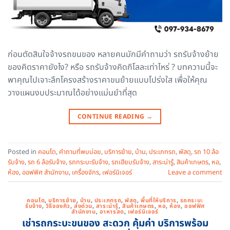
ก่อนตัดสินใจจ้างรถขนของ หลายคนมักมีคำถามว่า รถรับจ้างย้าย
ของคิดราคายังไง? หรือ รถรับจ้างคิดกิโลละเท่าไหร่ ? บทความนี้จะ
พาคุณไปเจาะลึกโครงสร้างราคาขนย้ายแบบโปร่งใส เพื่อให้คุณ
วางแผนงบประมาณได้อย่างแม่นยำที่สุด
CONTINUE READING
→
Posted in
คอนโด
,
คำถามที่พบบ่อย
,
บริการย้าย
,
บ้าน
,
ประเภทรถ
,
พัสดุ
,
รถ 10 ล้อ
รับจ้าง
,
รถ 6 ล้อรับจ้าง
,
รถกระบะรับจ้าง
,
รถเฮียบรับจ้าง
,
สาระน่ารู้
,
สินค้าเกษตร
,
หอ
,
ห้อง
,
ออฟฟิศ สำนักงาน
,
เครื่องจักร
,
เฟอร์นิเจอร์
Leave a comment
คอนโด
,
บริการย้าย
,
บ้าน
,
ประเภทรถ
,
พัสดุ
,
พื้นที่ให้บริการ
,
รถกระบะ
รับจ้าง
,
วิธีจองคิว
,
ส่งด่วน
,
สาระน่ารู้
,
สินค้าเกษตร
,
หอ
,
ห้อง
,
ออฟฟิศ
สำนักงาน
,
อาหารสด
,
เฟอร์นิเจอร์
เช่ารถกระบะขนของ สะดวก คุ้มค่า บริการพร้อม