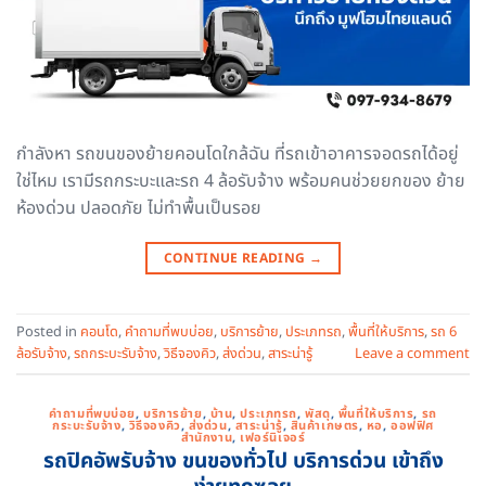
กำลังหา รถขนของย้ายคอนโดใกล้ฉัน ที่รถเข้าอาคารจอดรถได้อยู่
ใช่ไหม เรามีรถกระบะและรถ 4 ล้อรับจ้าง พร้อมคนช่วยยกของ ย้าย
ห้องด่วน ปลอดภัย ไม่ทำพื้นเป็นรอย
CONTINUE READING
→
Posted in
คอนโด
,
คำถามที่พบบ่อย
,
บริการย้าย
,
ประเภทรถ
,
พื้นที่ให้บริการ
,
รถ 6
ล้อรับจ้าง
,
รถกระบะรับจ้าง
,
วิธีจองคิว
,
ส่งด่วน
,
สาระน่ารู้
Leave a comment
คำถามที่พบบ่อย
,
บริการย้าย
,
บ้าน
,
ประเภทรถ
,
พัสดุ
,
พื้นที่ให้บริการ
,
รถ
กระบะรับจ้าง
,
วิธีจองคิว
,
ส่งด่วน
,
สาระน่ารู้
,
สินค้าเกษตร
,
หอ
,
ออฟฟิศ
สำนักงาน
,
เฟอร์นิเจอร์
รถปิคอัพรับจ้าง ขนของทั่วไป บริการด่วน เข้าถึง