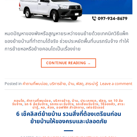
หมดปัญหาของพังหรือสูญหายระหว่างขนย้ายด้วยเทคนิควิธีแพ็ค
ของย้ายบ้านที่ทำตามได้จริง ช่วยประหยัดพื้นที่บนรถรับจ้าง ทำให้
การย้ายหอหรือย้ายคอนโดเป็นเรื่องง่าย
CONTINUE READING
→
Posted in
คำถามที่พบบ่อย
,
บริการย้าย
,
บ้าน
,
พัสดุ
,
สาระน่ารู้
Leave a comment
คอนโด
,
คำถามที่พบบ่อย
,
บริการย้าย
,
บ้าน
,
ประเภทรถ
,
พัสดุ
,
รถ 10 ล้อ
รับจ้าง
,
รถ 6 ล้อรับจ้าง
,
รถกระบะรับจ้าง
,
รถเฮียบรับจ้าง
,
วิธีจองคิว
,
สาระ
น่ารู้
,
หอ
,
ห้อง
,
ออฟฟิศ สำนักงาน
,
เฟอร์นิเจอร์
6 เช็คลิสต์ย้ายบ้าน รวมสิ่งที่ต้องเตรียมก่อน
ย้ายบ้านให้ของครบและปลอดภัย