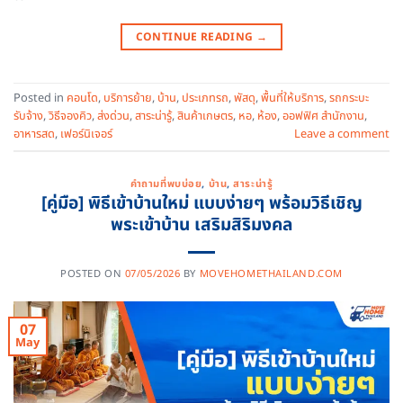
CONTINUE READING
→
Posted in
คอนโด
,
บริการย้าย
,
บ้าน
,
ประเภทรถ
,
พัสดุ
,
พื้นที่ให้บริการ
,
รถกระบะ
รับจ้าง
,
วิธีจองคิว
,
ส่งด่วน
,
สาระน่ารู้
,
สินค้าเกษตร
,
หอ
,
ห้อง
,
ออฟฟิศ สำนักงาน
,
อาหารสด
,
เฟอร์นิเจอร์
Leave a comment
คำถามที่พบบ่อย
,
บ้าน
,
สาระน่ารู้
[คู่มือ] พิธีเข้าบ้านใหม่ แบบง่ายๆ พร้อมวิธีเชิญ
พระเข้าบ้าน เสริมสิริมงคล
POSTED ON
07/05/2026
BY
MOVEHOMETHAILAND.COM
07
May